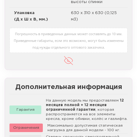
высоты спинки
Упаковка
630 х 310 х 630 (0,125
(Д х Ш х В, мм.)
м3)
Погрешность в приведенных данных может составлять до 10 мм.
Приведенные габариты, если это возможно, могут быть изменены
под нужды отдельного оптового заказчика.
Дополнительная информация
На данную модель мы предоставляем
12
месяцев полной + 12 месяцев
Гарантия
ограниченной гарантии
, которая
распространяется на все элементы
кресла, кроме обивки, колёс и газлифта.
Максимально допустимая статическая
Ограничения
нагрузка для данной модели - 100 кг.
Степень сложность самостоятельной