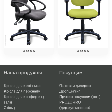
Эрго S
Эрго S
Наша продукція
Покупцям
Крісла для керівників
Як стати дилером
Крісла для персналу
Дропшипінг
Крісла для конференц-
Прямим покупцям (опт)
залів
PROZORRO
Стільці
(держустановам)