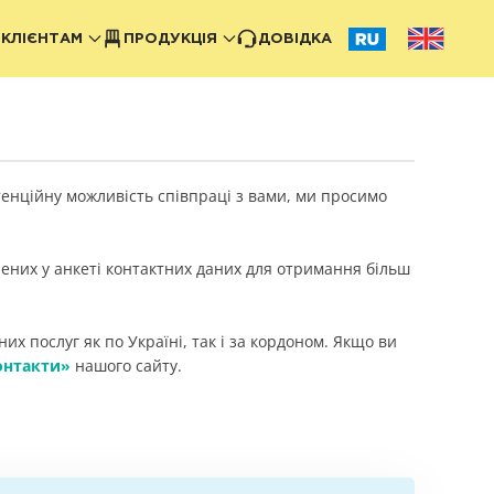
КЛІЄНТАМ
ПРОДУКЦІЯ
ДОВІДКА
тенційну можливість співпраці з вами, ми просимо
чених у анкеті контактних даних для отримання більш
х послуг як по Україні, так і за кордоном. Якщо ви
онтакти»
нашого сайту.