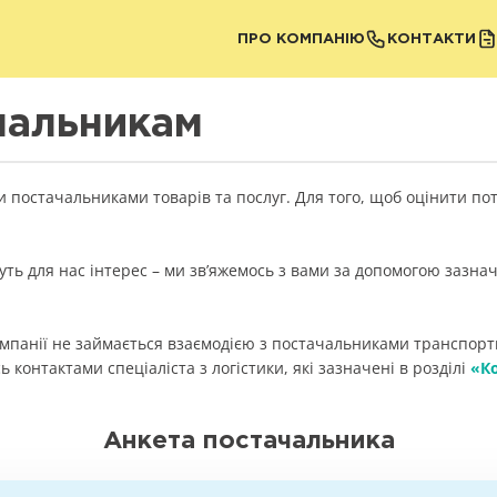
ПРО КОМПАНІЮ
КОНТАКТИ
чальникам
и постачальниками товарів та послуг. Для того, щоб оцінити по
уть для нас інтерес – ми зв’яжемось з вами за допомогою зазна
мпанії не займається взаємодією з постачальниками транспортни
 контактами спеціаліста з логістики, які зазначені в розділі
«К
Анкета постачальника