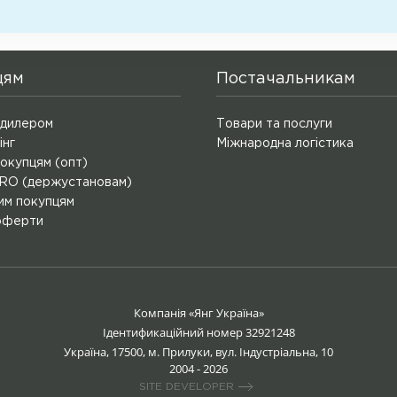
цям
Постачальникам
 дилером
Товари та послуги
інг
Міжнародна логістика
окупцям (опт)
O (держустановам)
им покупцям
оферти
Компанія «Янг Україна»
Ідентификаційний номер 32921248
Україна, 17500, м. Прилуки, вул. Індустріальна, 10
2004
- 2026
SITE DEVELOPER