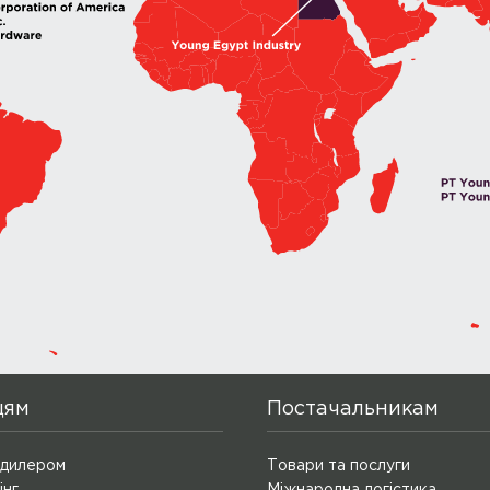
цям
Постачальникам
 дилером
Товари та послуги
інг
Міжнародна логістика