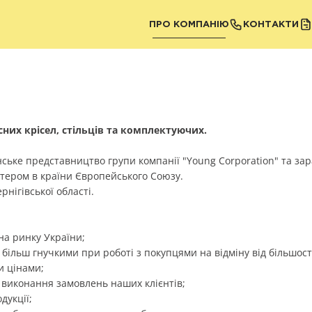
ПРО КОМПАНІЮ
КОНТАКТИ
сних крісел, стільців та комплектуючих.
нське представництво групи компанії "Young Corporation" та зар
ртером в країни Європейського Союзу.
нігівської області.
на ринку України;
 більш гнучкими при роботі з покупцями на відміну від більшост
и цінами;
 виконання замовлень наших клієнтів;
дукції;