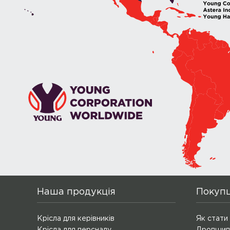
Наша продукція
Покуп
Крісла для керівників
Як стати
Крісла для персналу
Дропшип