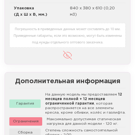
Упаковка
840 х 380 х 610 (0,20
(Д х Ш х В, мм.)
м3)
Погрешность в приведенных данных может составлять до 10 мм.
Приведенные габариты, если это возможно, могут быть изменены
под нужды отдельного оптового заказчика.
Дополнительная информация
На данную модель мы предоставляем
12
месяцев полной + 12 месяцев
Гарантия
ограниченной гарантии
, которая
распространяется на все элементы
кресла, кроме обивки, колёс и газлифта.
Максимально допустимая статическая
Ограничения
нагрузка для данной модели - 120 кг.
Степень сложность самостоятельной
Сборка
сборки - 2/10