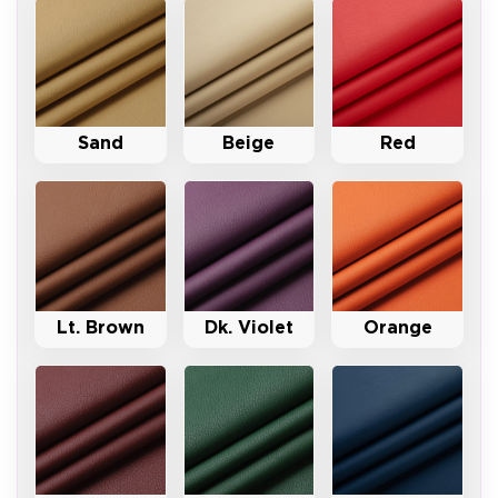
Sand
Beige
Red
Lt. Brown
Dk. Violet
Orange