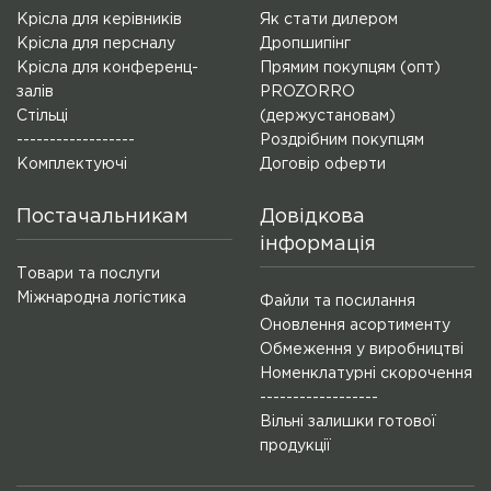
Крісла для керівників
Як стати дилером
Крісла для персналу
Дропшипінг
Крісла для конференц-
Прямим покупцям (опт)
залів
PROZORRO
Стільці
(держустановам)
------------------
Роздрібним покупцям
Комплектуючі
Договір оферти
Постачальникам
Довідкова
інформація
Товари та послуги
Міжнародна логістика
Файли та посилання
Оновлення асортименту
Обмеження у виробництві
Номенклатурні скорочення
------------------
Вільні залишки готової
продукції