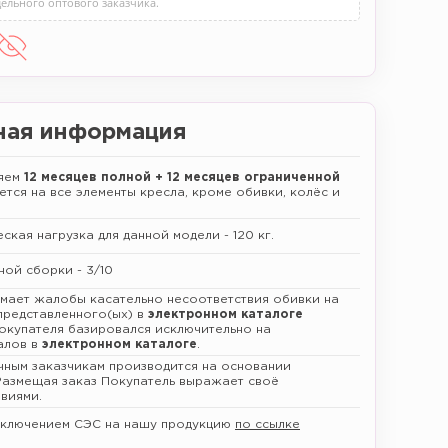
ельного оптового заказчика.
ная информация
ляем
12 месяцев полной + 12 месяцев ограниченной
ется на все элементы кресла, кроме обивки, колёс и
кая нагрузка для данной модели - 120 кг.
ной сборки - 3/10
имает жалобы касательно несоответствия обивки на
представленного(ых) в
электронном каталоге
Покупателя базировался исключительно на
алов в
электронном каталоге
.
чным заказчикам производится на основании
 Размещая заказ Покупатель выражает своё
виями.
аключением СЭС на нашу продукцию
по ссылке