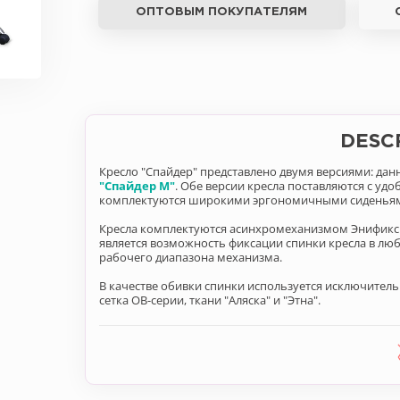
ОПТОВЫМ ПОКУПАТЕЛЯМ
DESC
Кресло "Спайдер" представлено двумя версиями: да
"Спайдер М"
. Обе версии кресла поставляются с уд
комплектуются широкими эргономичными сиденьями.
Кресла комплектуются асинхромеханизмом Энификс 
является возможность фиксации спинки кресла в лю
рабочего диапазона механизма.
В качестве обивки спинки используется исключительно
сетка ОВ-серии, ткани "Аляска" и "Этна".