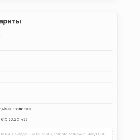
ариты
.
.
одъёма газлифта
 610 (0,20 м3)
10 мм. Приведенные габариты, если это возможно, могут быть