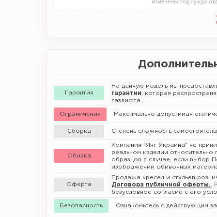
изменены под нужды отд
Дополнитель
На данную модель мы предостав
Гарантия
гарантии
, которая распространя
газлифта.
Ограничения
Максимально допустимая статичес
Сборка
Степень сложность самостоятель
Компания "Янг Украина" не прин
реальном изделии относительно 
Обивка
образцов в случае, если выбор 
изображении обивочных матери
Продажа кресел и стульев розни
Оферта
Договора публичной оферты.
.
безусловное согласие с его усло
Безопасность
Ознакомьтесь с действующим з