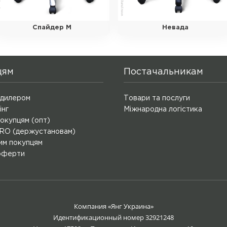
Спайдер M
Невада
цям
Постачальникам
 дилером
Товари та послуги
інг
Міжнародна логістика
окупцям (опт)
O (держустановам)
им покупцям
оферти
Компания «Янг Украина»
Идентификационный номер 32921248