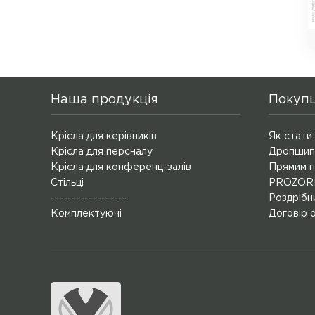
Наша продукція
Покуп
Крісла для керівників
Як стати
Крісла для персналу
Дропшип
Крісла для конференц-залів
Прямим п
Стільці
PROZORR
------------------
Роздрібн
Комплектуючі
Договір 