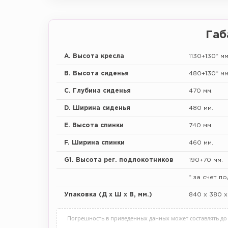
Габ
A. Высота кресла
1130+130* мм
B. Высота сиденья
480+130* мм
C. Глубина сиденья
470 мм.
D. Ширина сиденья
480 мм.
E. Высота спинки
740 мм.
F. Ширина спинки
460 мм.
G1. Высота
рег. подлокотников
190+70 мм.
* за счет п
Упаковка
(Д х Ш х В, мм.)
840 х 380 х
Погрешность в приведенных данных может составлять до 