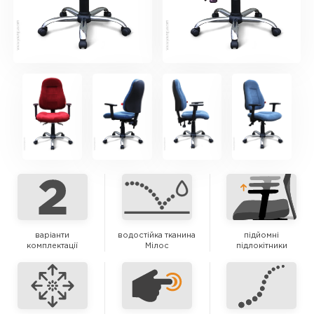
варіанти
водостійка тканина
підйомні
комплектації
Мілос
підлокітники