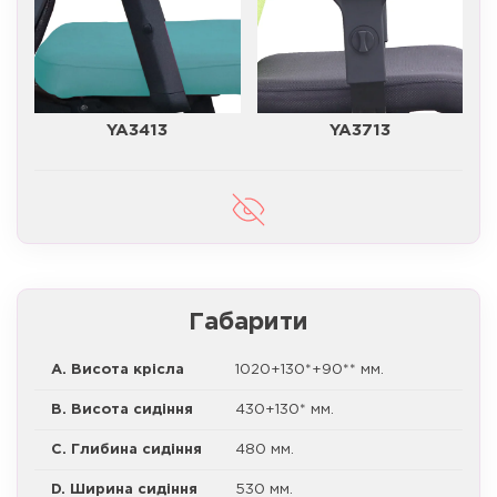
YA3413
YA3713
Габарити
A. Висота крісла
1020+130*+90** мм.
B. Висота сидіння
430+130* мм.
C. Глибина сидіння
480 мм.
D. Ширина сидіння
530 мм.