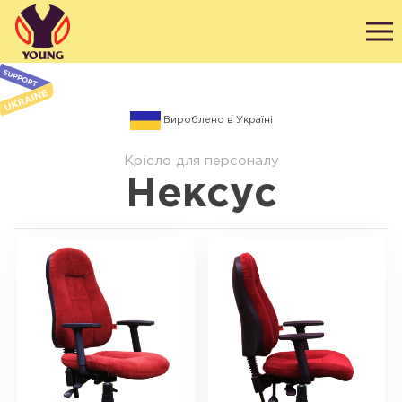
Вироблено в Україні
Крісло для персоналу
Нексус