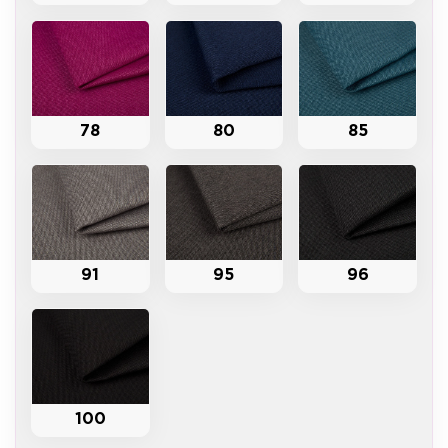
78
80
85
91
95
96
100