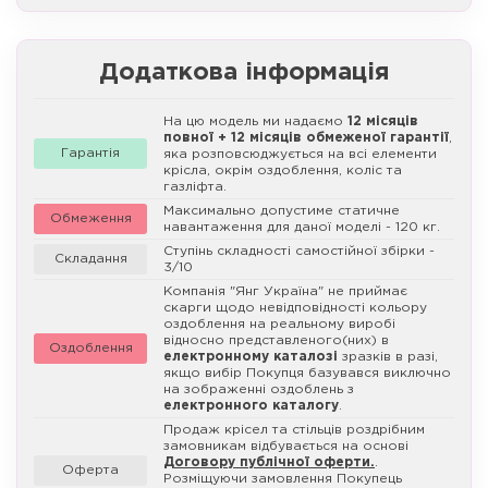
Додаткова інформація
На цю модель ми надаємо
12 місяців
повної + 12 місяців обмеженої гарантії
,
Гарантія
яка розповсюджується на всі елементи
крісла, окрім оздоблення, коліс та
газліфта.
Максимально допустиме статичне
Обмеження
навантаження для даної моделі - 120 кг.
Ступінь складності самостійної збірки -
Складання
3/10
Компанія "Янг Україна" не приймає
скарги щодо невідповідності кольору
оздоблення на реальному виробі
відносно представленого(них) в
Оздоблення
електронному каталозі
зразків в разі,
якщо вибір Покупця базувався виключно
на зображенні оздоблень з
електронного каталогу
.
Продаж крісел та стільців роздрібним
замовникам відбувається на основі
Договору публічної оферти.
.
Оферта
Розміщуючи замовлення Покупець