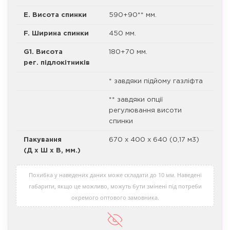
E. Висота спинки
590+90** мм.
F. Ширина спинки
450 мм.
G1. Висота
180+70 мм.
рег. підлокітників
* завдяки підйому газліфта
** завдяки опції
регулювання висоти
спинки
Пакування
670 х 400 х 640 (0,17 м3)
(Д х Ш х В, мм.)
Похибка у наведених даних може складати до 10 мм. Наведені
габарити, якщо це можливо, можуть бути змінені під потреби
окремого оптового замовника.